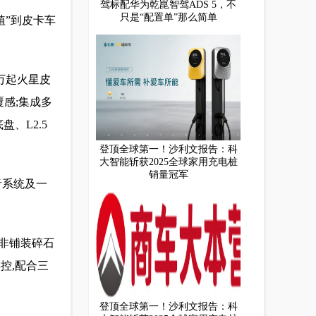
驾标配华为乾崑智驾ADS 5，不
只是“配置单”那么简单
植”到皮卡车
8万起火星皮
感;集成多
、L2.5
登顶全球第一！沙利文报告：科
大智能斩获2025全球家用充电桩
销量冠军
音系统及一
对非铺装碎石
控,配合三
登顶全球第一！沙利文报告：科