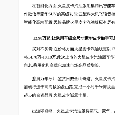
在智能化方面,火星皮卡汽油版汇集腾讯智能车
作微信等豪华SUV的高级功能;匹配科大讯飞语音
智能化高端配置,民族品牌火星皮卡汽油版应有尽
12.98万
起,让乘用车级全尺寸豪华皮卡触手可
买对不买贵,在价格方面火星皮卡汽油版更以12.98
格14.78万-18.18万,此次上市的火星皮卡汽油版
向,以乘用化和高端化加速市场高品质增长。
擦肩万年冰川,鉴赏日照金山奇迹。火星皮卡汽
酣畅行进于高海拔的盘山路,完成一小时千米海拔垂直
起步的合资品牌,火星皮卡诚意十足。
出道即巅峰。火星皮卡汽油版将霸气、豪华、