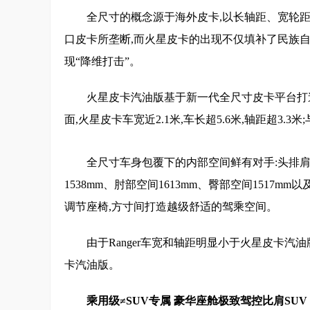
全尺寸的概念源于海外皮卡,以长轴距、宽轮
口皮卡所垄断,而火星皮卡的出现不仅填补了民族自
现“降维打击”。
火星皮卡汽油版基于新一代全尺寸皮卡平台打
面,火星皮卡车宽近2.1米,车长超5.6米,轴距超3.3米;
全尺寸车身包覆下的内部空间鲜有对手:头排肩部空
1538mm、肘部空间1613mm、臀部空间1517
调节座椅,方寸间打造越级舒适的驾乘空间。
由于Ranger车宽和轴距明显小于火星皮卡汽
卡汽油版。
乘用级≠
S
UV
专属
豪华座舱极致驾控比肩
SUV