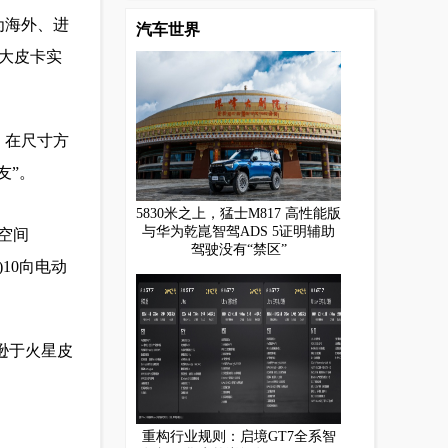
为海外、进
汽车世界
资大皮卡实
。在尺寸方
朋友”。
5830米之上，猛士M817 高性能版
与华为乾崑智驾ADS 5证明辅助
部空间
驾驶没有“禁区”
)10向电动
远逊于火星皮
重构行业规则：启境GT7全系智