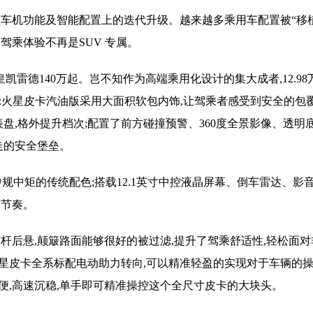
是车机功能及智能配置上的迭代升级。越来越多乘用车配置被“移
驾乘体验不再是SUV 专属。
,浴皇凯雷德140万起。岂不知作为高端乘用化设计的集大成者,12.9
:火星皮卡汽油版采用大面积软包内饰,让驾乘者感受到安全的包覆
表盘,格外提升档次;配置了前方碰撞预警、360度全景影像、透明底盘
走的安全堡垒。
续中规中矩的传统配色;搭载12.1英寸中控液晶屏幕、倒车雷达、影
展节奏。
杆后悬,颠簸路面能够很好的被过滤,提升了驾乘舒适性,轻松面
星皮卡全系标配电动助力转向,可以精准轻盈的实现对于车辆的操
便,高速沉稳,单手即可精准操控这个全尺寸皮卡的大块头。