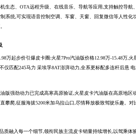
机生态、OTA远程升级、在线音乐、导航等应用,支持触控导航
控制系统,可实现语音控制空调、车窗、天窗、回复微信等人性化
有。
及
万起步价引爆皮卡圈:火星7Pro汽油版价格12.98万-15.48万,
车型不仅匹配245马力 采埃孚8AT澎湃动力,全系更标配多连杆后悬 
油版强劲动力已完成高寒高原验证,火星皮卡汽油版在高原地区动
攀爬,征服海拔5200米加乌拉山口,尽情释放极致驾驶乐趣。对比
品质融入每一个细节,领衔民族主流皮卡销量持续增长,以驾乘体