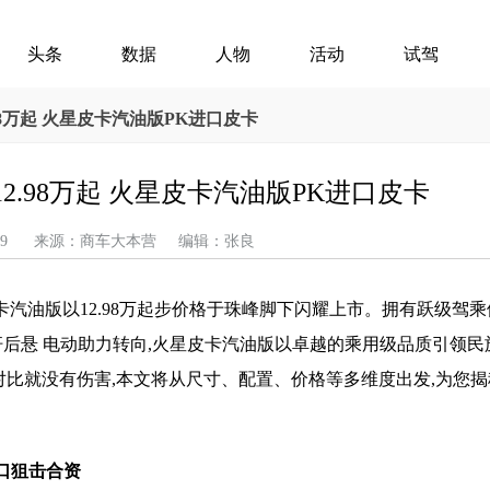
头条
数据
人物
活动
试驾
.98万起 火星皮卡汽油版PK进口皮卡
12.98万起 火星皮卡汽油版PK进口皮卡
05-09 来源：商车大本营 编辑：张良
卡汽油版以12.98万起步价格于珠峰脚下闪耀上市。拥有跃级驾
连杆后悬 电动助力转向,火星皮卡汽油版以卓越的乘用级品质引领
对比就没有伤害,本文将从尺寸、配置、价格等多维度出发,为您
口狙击合资