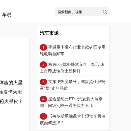
车说
汽车市场
宇通重卡发布行业首款矿区专用
纯电动自卸车
极氪007优势荡然无存，智己L6
上市即成性价比新标杆
文旅IP热度攀升，驾驭英仕派畅
乘体验的火星
享“型”走的品质
民族皮卡乘用
星途星纪元ET中汽夏测大展拳
揭秘火星皮卡
脚，同级别唯一通关实力不凡
【韦尔斯用油课堂】混动车机油
该如何选择？