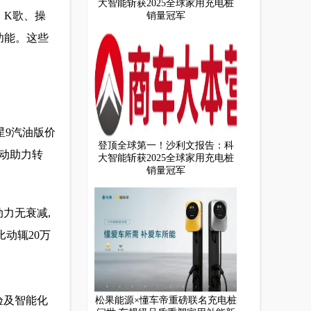
大智能斩获2025全球家用充电桩
、K歌、操
销量冠军
功能。这些
火星9汽油版价
登顶全球第一！沙利文报告：科
电动助力转
大智能斩获2025全球家用充电桩
销量冠军
力无衰减,
动辄20万
验及智能化
松果能源×懂车帝重磅联名充电桩