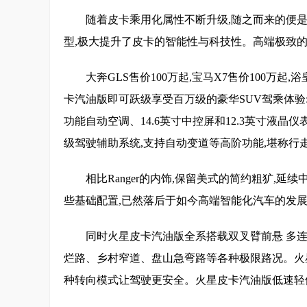
随着皮卡乘用化属性不断升级,随之而来的便
型,极大提升了皮卡的智能性与科技性。高端极致的
大奔GLS售价100万起,宝马X7售价100万起
卡汽油版即可跃级享受百万级的豪华SUV驾乘体验
功能自动空调、14.6英寸中控屏和12.3英寸液晶仪
级驾驶辅助系统,支持自动变道等高阶功能,堪称行
相比Ranger的内饰,保留美式的简约粗犷,延
些基础配置,已然落后于如今高端智能化汽车的发
同时火星皮卡汽油版全系搭载双叉臂前悬 多连
烂路、乡村窄道、盘山急弯路等各种极限路况。火
种转向模式让驾驶更安全。火星皮卡汽油版低速轻