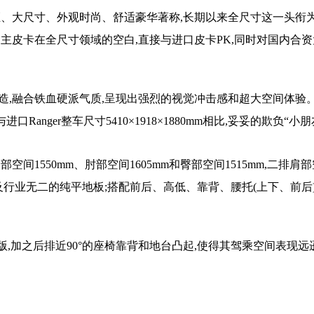
距、大尺寸、外观时尚、舒适豪华著称,长期以来全尺寸这一头衔
主皮卡在全尺寸领域的空白,直接与进口皮卡PK,同时对国内合
造,融合铁血硬派气质,呈现出强烈的视觉冲击感和超大空间体验
与进口Ranger整车尺寸5410×1918×1880mm相比,妥妥的欺负“小
间1550mm、肘部空间1605mm和臀部空间1515mm,二排肩
mm以及行业无二的纯平地板;搭配前后、高低、靠背、腰托(上下、前后
油版,加之后排近90°的座椅靠背和地台凸起,使得其驾乘空间表现